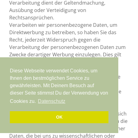
Verarbeitung dient der Geltendmachung,
Ausübung oder Verteidigung von
Rechtsansprüchen.
Verarbeiten wir personenbezogene Daten, um
Direktwerbung zu betreiben, so haben Sie das
Recht, jederzeit Widerspruch gegen die
Verarbeitung der personenbezogenen Daten zum
Zwecke derartiger Werbung einzulegen. Dies gilt
auch für das Profiling, soweit es mit solcher
Direktwerbung in Verbindung steht.
Diese Webseite verwendet Cookies, um
Widersprechen Sie der Verarbeitung für Zwecke
Ihnen den bestmöglichen Service zu
der Direktwerbung, so werden wir die
gewährleisten. Mit Deinem Besuch auf
personenbezogenen Daten nicht mehr für diese
dieser Seite stimmst Du der Verwendung von
Zwecke verarbeiten.
Cookies zu.
Datenschutz
Zudem haben Sie das Recht, aus Gründen, die sich
OK
aus ihrer besonderen Situation ergeben, gegen die
sie betreffende Verarbeitung personenbezogener
Daten, die bei uns zu wissenschaftlichen oder