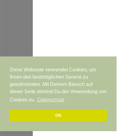
Diese Webseite verwendet Cookies, um
Ihnen den bestmöglichen Service zu
gewährleisten. Mit Deinem Besuch auf
dieser Seite stimmst Du der Verwendung von
Cookies zu.
Datenschutz
OK
Bio Aloe Vera SOS Spray