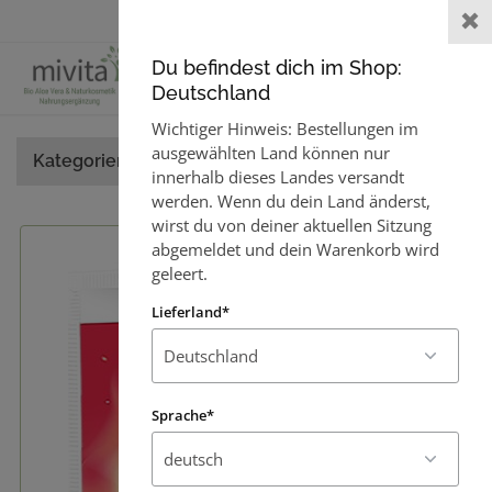
Lieferland:
Deutschland
Sprache :
0
Du befindest dich im Shop:
Deutschland
Wichtiger Hinweis: Bestellungen im
ausgewählten Land können nur
Kategorien
innerhalb dieses Landes versandt
werden. Wenn du dein Land änderst,
wirst du von deiner aktuellen Sitzung
abgemeldet und dein Warenkorb wird
geleert.
Lieferland*
Sprache*