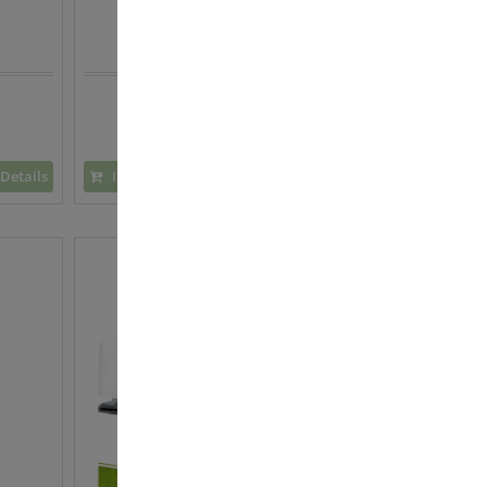
Aloe Vera
Feuchtigkeitscreme
Naturkosmetik
35,90 €
39,90 €
71,80 € / 100 ml
Details
In den Warenkorb
Details