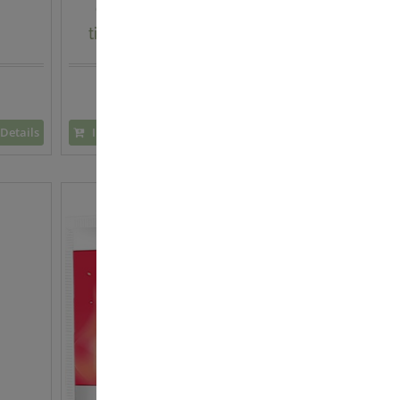
Gesichtsmassagegerät
timeless inkl. Magnetbox
169,00 €
Details
In den Warenkorb
Details