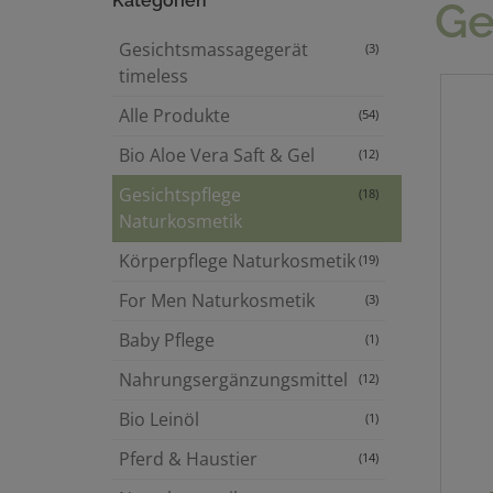
Kategorien
Ge
Gesichtsmassagegerät
(3)
timeless
Alle Produkte
(54)
Bio Aloe Vera Saft & Gel
(12)
Gesichtspflege
(18)
Naturkosmetik
Körperpflege Naturkosmetik
(19)
For Men Naturkosmetik
(3)
Baby Pflege
(1)
Nahrungsergänzungsmittel
(12)
Bio Leinöl
(1)
Pferd & Haustier
(14)