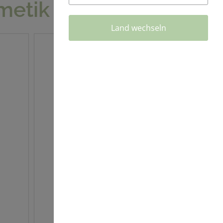
metik
Land wechseln