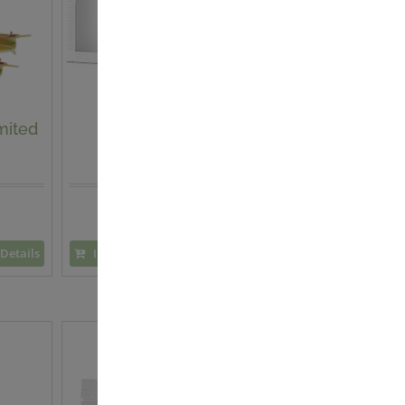
mited
Bio Aloe Vera SOS Pad
16,90 €
Details
In den Warenkorb
Details