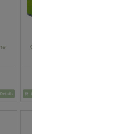
me
Gold Olivenkern Peeling
Naturkosmetik
41,90 €
83,80 € / 100 ml
Details
In den Warenkorb
Details